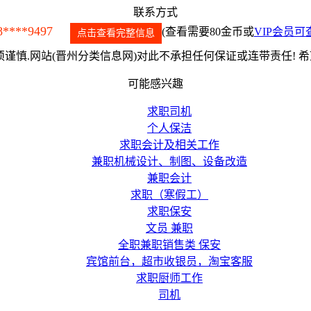
联系方式
8****9497
(查看需要80金币或
VIP会员可
点击查看完整信息
谨慎.网站(晋州分类信息网)对此不承担任何保证或连带责任! 
可能感兴趣
求职司机
个人保洁
求职会计及相关工作
兼职机械设计、制图、设备改造
兼职会计
求职（寒假工）
求职保安
文员 兼职
全职兼职销售类 保安
宾馆前台，超市收银员，淘宝客服
求职厨师工作
司机