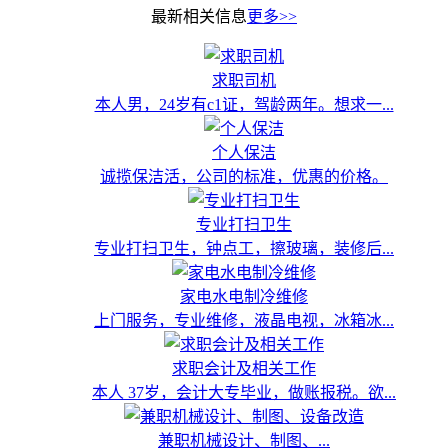
最新相关信息
更多>>
求职司机
本人男，24岁有c1证，驾龄两年。想求一...
个人保洁
诚揽保洁活，公司的标准，优惠的价格。
专业打扫卫生
专业打扫卫生，钟点工，擦玻璃，装修后...
家电水电制冷维修
上门服务，专业维修，液晶电视，冰箱冰...
求职会计及相关工作
本人 37岁，会计大专毕业，做账报税。欲...
兼职机械设计、制图、...