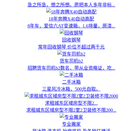
急之所急，想之所想。愿把本人多年非标...
18年奔腾X40自动高配
8年车，爱信六AT变速箱，1.6排量，原漆...
回收钢琴
常年回收钢琴 价位不超过两千元
货车司机b2
招聘货车司机b2数名，带从业资格证，吃...
二手冰箱
三星风冷冰箱，500元自取。
求租城东区域房型不限2...
求租城东区域房型不限2室2卫装修不限200...
专业搬家